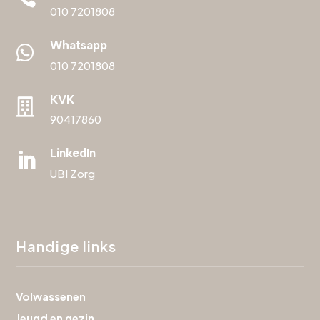
010 7201808
Whatsapp

010 7201808
KVK

90417860
LinkedIn

UBI Zorg
Handige links
Volwassenen
Jeugd en gezin