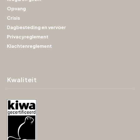
Opvang
Crisis
Dagbesteding en vervoer
Privacyreglement
Klachtenreglement
Kwaliteit